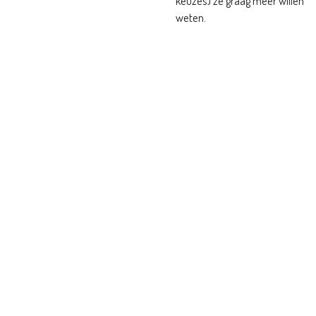
keuzes) ze graag meer willen
weten.