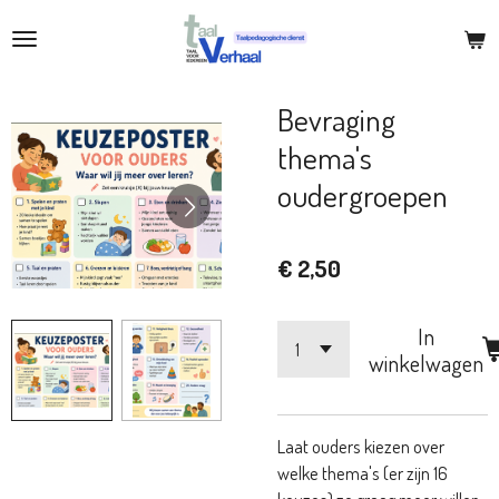
Ga
direct
naar
de
Bevraging
hoofdinhoud
thema's
oudergroepen
€ 2,50
In
winkelwagen
Laat ouders kiezen over
welke thema's (er zijn 16